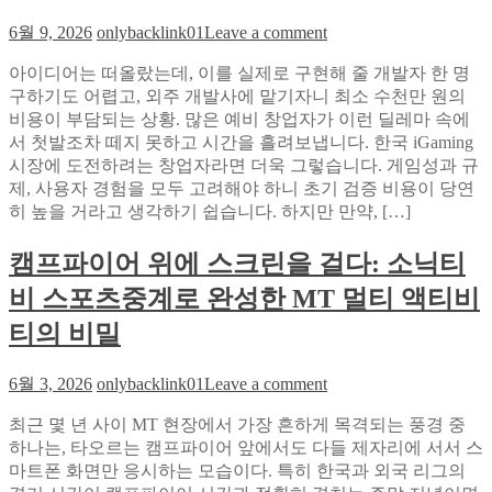
전
on
6월 9, 2026
onlybacklink01
Leave a comment
략:
개
감
아이디어는 떠올랐는데, 이를 실제로 구현해 줄 개발자 한 명
발
정
구하기도 어렵고, 외주 개발사에 맡기자니 최소 수천만 원의
자
표
비용이 부담되는 상황. 많은 예비 창업자가 이런 딜레마 속에
없
현
서 첫발조차 떼지 못하고 시간을 흘려보냅니다. 한국 iGaming
이
이
시장에 도전하려는 창업자라면 더욱 그렇습니다. 게임성과 규
3
브
일
제, 사용자 경험을 모두 고려해야 하니 초기 검증 비용이 당연
랜
만
히 높을 거라고 생각하기 쉽습니다. 하지만 만약, […]
딩
에
을
MVP
캠프파이어 위에 스크린을 걸다: 소닉티
테
바
비 스포츠중계로 완성한 MT 멀티 액티비
스
꾼
트?
다
티의 비밀
BLUE
SKY
on
SOLUTION
6월 3, 2026
onlybacklink01
Leave a comment
캠
샌
최근 몇 년 사이 MT 현장에서 가장 흔하게 목격되는 풍경 중
프
드
하나는, 타오르는 캠프파이어 앞에서도 다들 제자리에 서서 스
파
박
마트폰 화면만 응시하는 모습이다. 특히 한국과 외국 리그의
이
스