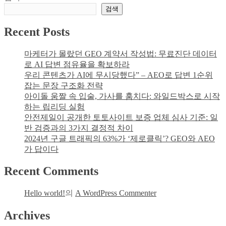
MT
검색
끼
멀
는
티
Recent Posts
법:
액
프
티
리
마케터가 몰랐던 GEO 계약서 작성법: 무료진단 데이터
비
랜
로 AI 답변 점유율을 확보하라
티
서
우리 콘텐츠가 AI에 무시당했다” – AEO로 답변 1순위
의
디
잡는 문장 구조화 전략
비
자
아이돌 움짤 속 입술, 가사를 훔치다: 와일드박스로 시작
밀
이
하는 립리딩 실험
너
안전제일이 공개한 토토사이트 보증 업체 심사 기준: 일
의
반 검증과의 3가지 결정적 차이
점
2024년 구글 트래픽의 63%가 ‘제로클릭’? GEO와 AEO
자
가 답이다
패
드
Recent Comments
&
청
Hello world!
의
A WordPress Commenter
각
신
Archives
호