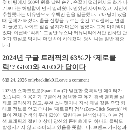
첫 베팅에서 500만 원을 날린 순간, 손끝이 떨리면서도 화가 나
전
기보다는 허탈함이 먼저 밀려왔다. 믿었던 사이트였고, 지인이
제
추천했다는 이유만으로 수백만 원을 입금했다. 고배당이 났을
일
때 문제가 터졌다. 출금 신청을 누르는 순간 고객센터는 연결
이
이 끊겼고, 사이트 점검 공지가 대문에 달렸다. 그게 마지막이
공
었다. 이른바 ‘먹튀’. 그동안 뉴스나 커뮤니티에서만 접하던 단
개
어가 현실로 닥치니 머릿속이 하얘졌다. 당시 나는 일반 검증
한
[…]
토
토
2024년 구글 트래픽의 63%가 ‘제로클
사
이
릭’? GEO와 AEO가 답이다
트
보
on
6월 24, 2026
onlybacklink01
Leave a comment
증
2024
업
년
2023년 스파크토로(SparkToro)가 발표한 충격적인 데이터가
체
구
있습니다. 이용자가 구글에서 검색한 후 유기 검색 결과를 실
심
글
제로 클릭하지 않고, 추천 스니펫이나 지식 패널 같은 즉답 형
사
트
태로 정보를 얻고 떠나는 ‘제로클릭 검색(Zero-Click Search)’ 비
기
래
율이 전체 검색의 무려 63%에 달한다는 분석입니다. 이는 검
준:
픽
색 트래픽의 절반 이상이 당신의 콘텐츠에 단 하나의 클릭도
일
의
발생시키지 않고 소비되고 있음을 뜻합니다. 브랜드 가시성과