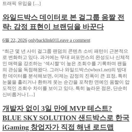
반
63%
트래픽 유입을 […]
검
가
증
‘제
와일드박스 데이터로 본 걸그룹 움짤 전
과
로
의
략: 감정 표현이 브랜딩을 바꾼다
클
3
릭’?
가
GEO
on
6월 22, 2026
onlybacklink01
Leave a comment
지
와
와
결
AEO
“최근 몇 년 사이 걸그룹 팬덤의 콘텐츠 소비 패턴이 근본적으
일
정
가
로 변화하고 있다. 과거에는 무대 퍼포먼스의 완성도나 신체적
드
적
답
인 매력을 강조하는 ‘섹시짤’이 높은 조회수를 기록하며 팬들
박
차
이
의 관심을 독점해왔다. 그러나 와일드박스(wbox1.net)의 방대
스
이
다
한 데이터를 분석해보면, 이제는 감정의 진폭이 큰 표정, 특히
데
눈물을 흘리거나 환하게 웃는 순간을 포착한 연예인 움짤이 압
이
도적인 조회수 차이를 보이고 있다. 특히 놀라운 점은, 단순히
터
신비롭거나 […]
로
본
개발자 없이 3일 만에 MVP 테스트?
걸
그
BLUE SKY SOLUTION 샌드박스로 한국
룹
움
iGaming 창업자가 직접 해낸 로드맵
짤