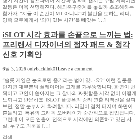
경기 시간이 캠프파이어 시간과 정확히 겹치는 주말 저녁이면
어
로
갈등은 더욱 선명해진다. 해외축구중계를 놓칠까 초조해하는
위
한
참가자, “지금 이 순간이 MT 아니냐”며 불만을 토하는 리더,
에
국
양쪽 모두에게서 ‘의미 있는 시간’을 빼앗는 […]
스
iGaming
창
크
업
iSLOT 시각 효과를 손끝으로 느끼는 법:
린
자
을
프리랜서 디자이너의 점자 패드 & 청각
가
걸
직
다:
신호 기획안
접
소
해
닉
on
6월 3, 2026
onlybacklink01
Leave a comment
낸
티
iSLOT
로
비
시
“슬롯 게임은 눈으로만 즐기라는 법이 있나요?” 이런 질문을
드
스
각
던지면 대부분의 플레이어는 고개를 갸우뚱합니다. 화면이 번
맵
포
효
쩍이고 코인이 쏟아지는 그 찰나의 짜릿함을 시각 없이 어떻게
츠
과
느끼냐고 반문하죠. iSLOT 플랫폼의 승리 연출 리액션을 살펴
중
를
보면, 정말 눈부시게 화려합니다. 리일이 겹쳐 터지며 화면이
계
손
흔들리고, 특유의 그래픽 오버레이가 순간적으로 팝업됩니다.
로
끝
그런데 이 모든 연출이 전적으로 시각에만 의존하고 있단 사
완
으
실, 누구도 의문을 […]
성
로
검색
한
느